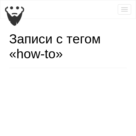
Togg
navig
Записи с тегом
«how-to»