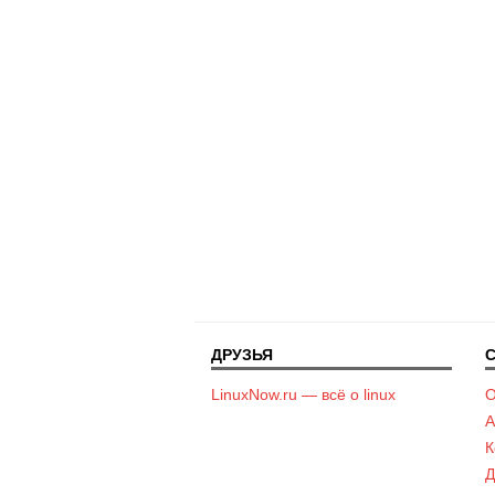
ДРУЗЬЯ
LinuxNow.ru — всё о linux
О
А
К
Д