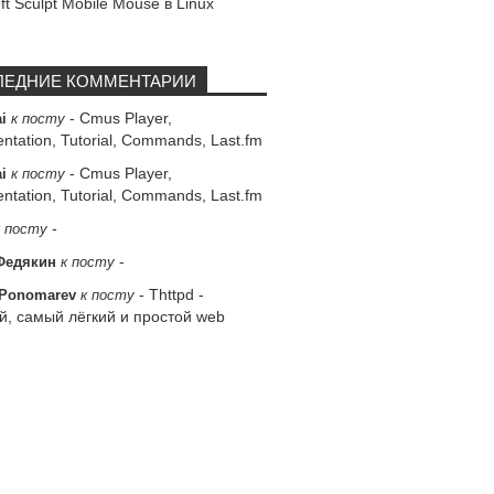
ft Sculpt Mobile Mouse в Linux
ЛЕДНИЕ КОММЕНТАРИИ
-
Cmus Player,
ai
к посту
tation, Tutorial, Commands, Last.fm
-
Cmus Player,
ai
к посту
tation, Tutorial, Commands, Last.fm
-
к посту
-
Федякин
к посту
-
Thttpd -
 Ponomarev
к посту
й, самый лёгкий и простой web