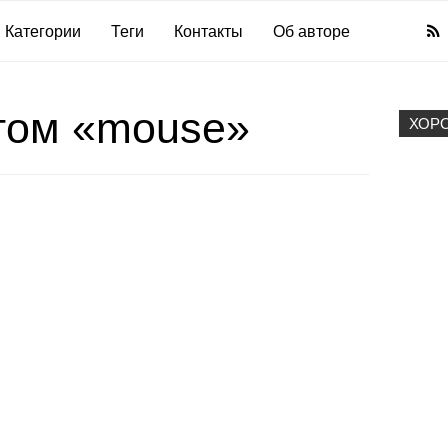
Категории
Теги
Контакты
Об авторе
егом «mouse»
ХОР