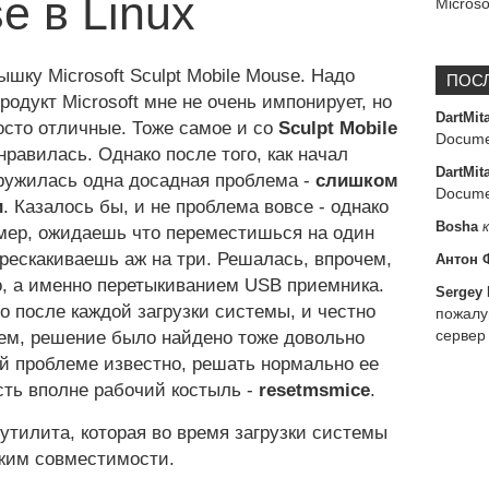
e в Linux
Microso
шку Microsoft Sculpt Mobile Mouse. Надо
ПОС
продукт Microsoft мне не очень импонирует, но
DartMit
осто отличные. Тоже самое и со
Sculpt Mobile
Documen
нравилась. Однако после того, как начал
DartMit
аружилась одна досадная проблема -
слишком
Documen
и
. Казалось бы, и не проблема вовсе - однако
Bosha
имер, ожидаешь что переместишься на один
ерескакиваешь аж на три. Решалась, впрочем,
Антон 
о, а именно перетыкиванием USB приемника.
Sergey
о после каждой загрузки системы, и честно
пожалу
сервер
чем, решение было найдено тоже довольно
ой проблеме известно, решать нормально ее
есть вполне рабочий костыль -
resetmsmice
.
утилита, которая во время загрузки системы
жим совместимости.