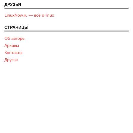
ДРУЗЬЯ
LinuxNow.ru — всё о linux
СТРАНИЦЫ
Об авторе
Архивы
Контакты
Друзья
Карта сайта
ПОДПИСАТЬСЯ
ПОЛУЧАЙТЕ НОВЫЕ СТАТЬИ НА E-MAIL!
Подписаться